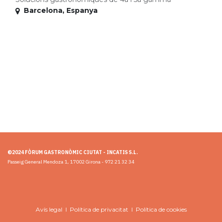
Barcelona
,
Espanya
©2024 FÒRUM GASTRONÒMIC CIUTAT - INCATIS S.L.
Passeig General Mendoza 1, 17002 Girona - 972 21 32 34
Avís legal
I
Política de privacitat
I
Política de cookies